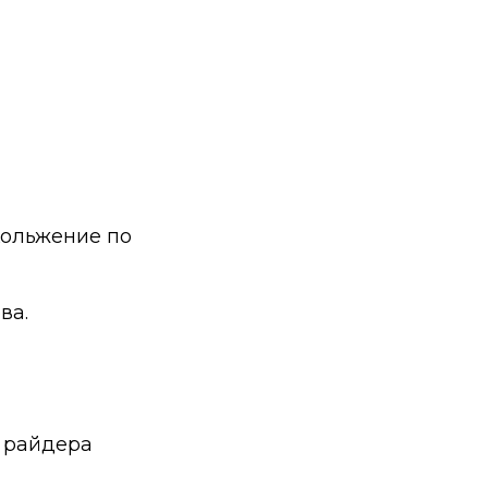
кольжение по
ва.
» райдера