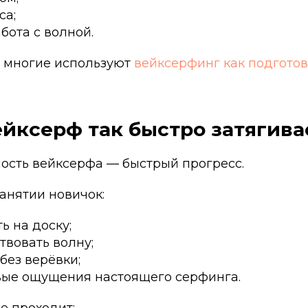
са;
бота с волной.
 многие используют
вейксерфинг как подготов
йксерф так быстро затягива
ность вейксерфа — быстрый прогресс.
анятии новичок:
ь на доску;
твовать волну;
 без верёвки;
вые ощущения настоящего серфинга.
е проходит: