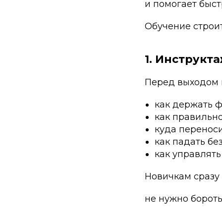
и помогает быст
Обучение строит
1. Инструкта
Перед выходом н
как держать ф
как правильно
куда переноси
как падать бе
как управлять
Новичкам сразу
не нужно бороть