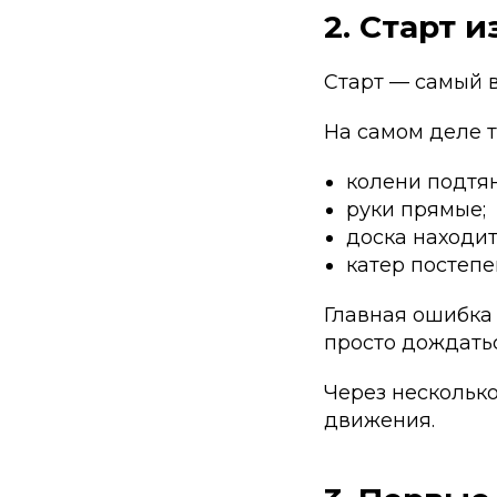
2. Старт 
Старт — самый 
На самом деле т
колени подтян
руки прямые;
доска находит
катер постепе
Главная ошибка 
просто дождатьс
Через нескольк
движения.