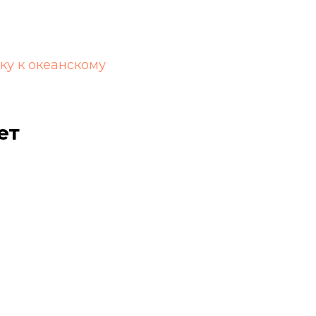
ку к океанскому
ет