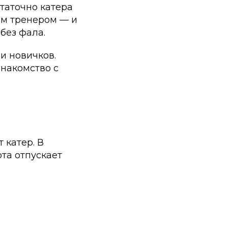
таточно катера
им тренером — и
без фала.
и новичков.
знакомство с
 катер. В
рта отпускает