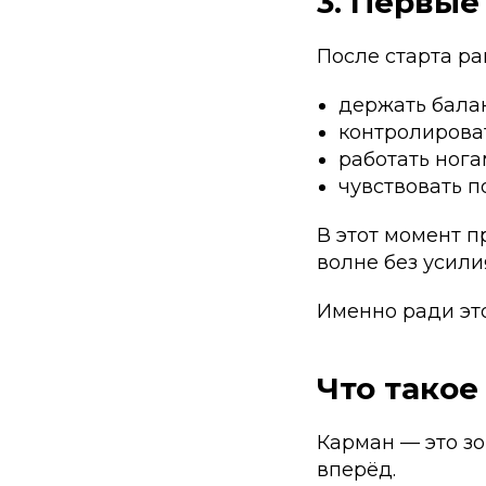
3. Первые
После старта ра
держать балан
контролироват
работать нога
чувствовать п
В этот момент 
волне без усили
Именно ради эт
Что такое
Карман — это зо
вперёд.