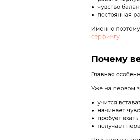
чувство балан
постоянная ра
Именно поэтому
серфингу
.
Почему ве
Главная особен
Уже на первом з
учится встават
начинает чувс
пробует ехать
получает пер
При этом катани