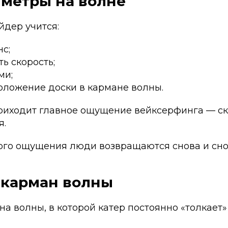
 метры на волне
йдер учится:
с;
ь скорость;
ми;
оложение доски в кармане волны.
приходит главное ощущение вейксерфинга — с
я.
ого ощущения люди возвращаются снова и сно
 карман волны
на волны, в которой катер постоянно «толкает