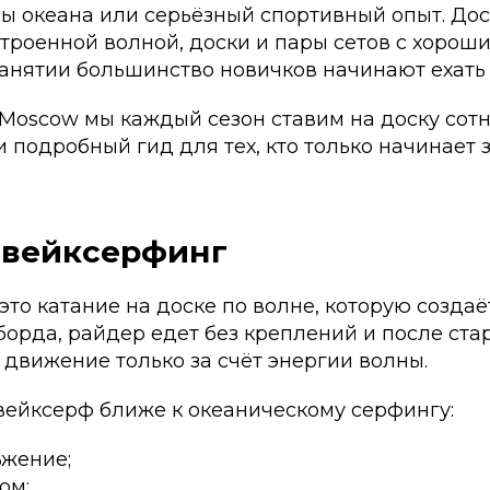
ы океана или серьёзный спортивный опыт. Дос
троенной волной, доски и пары сетов с хорош
анятии большинство новичков начинают ехать 
oscow мы каждый сезон ставим на доску сотн
 подробный гид для тех, кто только начинает 
 вейксерфинг
то катание на доске по волне, которую создаёт
борда, райдер едет без креплений и после ста
движение только за счёт энергии волны.
ейксерф ближе к океаническому серфингу:
ьжение;
ом;